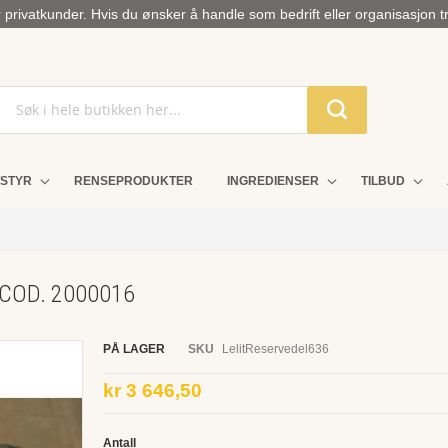
privatkunder. Hvis du ønsker å handle som bedrift eller organisasjon t
STYR
RENSEPRODUKTER
INGREDIENSER
TILBUD
T COD. 2000016
PÅ LAGER
SKU
LelitReservedel636
kr 3 646,50
Antall