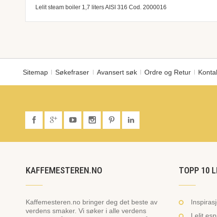
of
Lelit steam boiler 1,7 liters AISI 316 Cod. 2000016
the
images
gallery
Sitemap
Søkefraser
Avansert søk
Ordre og Retur
Konta
KAFFEMESTEREN.NO
TOPP 10 L
Kaffemesteren.no bringer deg det beste av
Inspiras
verdens smaker. Vi søker i alle verdens
Lelit es