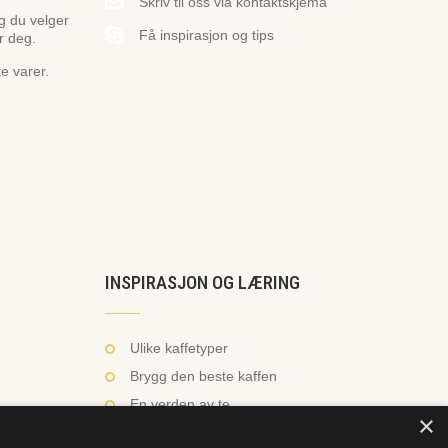
Skriv til oss via kontaktskjema
og du velger
Få inspirasjon og tips
r deg.
ke varer.
INSPIRASJON OG LÆRING
Ulike kaffetyper
Brygg den beste kaffen
En verden av te
×
Hvordan trakte te?