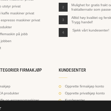
Mulighet for gratis frakt 
 utstyr privat
2
fraktalternativ som passe
 kaffe maskiner privat
Alltid høy kvalitet og fers
3
espresso maskiner privat
Trygg handel!
odukter
Sjekk vårt
kundesenter!
4
ffemaskin på jobb
 jobben
t
ATEGORIER FIRMAKJØP
KUNDESENTER
rmakjøp
Opprette firmakjøp konto
A produkter
Opprette privatkjøp konto
ffe og espressomaskiner
Kundesenter
r
nser og tilbehør
Te på jobben?