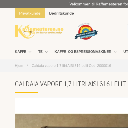
Velkommen til Kaffemesteren for 
Privatkunde
Bedriftskunde
KAFFE
TE
KAFFE- OG ESPRESSOMASKINER
UT
Hjem
Caldaia vapore 1,7 litri AISI 316 Lelit Cod. 2000016
CALDAIA VAPORE 1,7 LITRI AISI 316 LELI
Skip
to
the
end
of
the