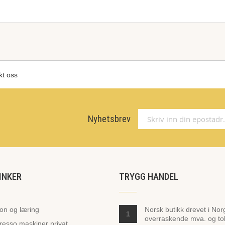
kt oss
Nyhetsbrev
INKER
TRYGG HANDEL
jon og læring
Norsk butikk drevet i Nor
1
overraskende mva. og toll
presso maskiner privat