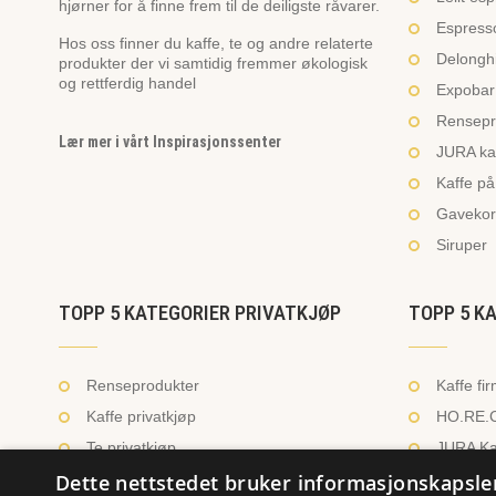
hjørner for å finne frem til de deiligste råvarer.
Espresso
Hos oss finner du kaffe, te og andre relaterte
Delonghi
produkter der vi samtidig fremmer økologisk
og rettferdig handel
Expobar 
Rensepr
Lær mer i vårt Inspirasjonssenter
JURA ka
Kaffe på
Gavekor
Siruper
TOPP 5 KATEGORIER PRIVATKJØP
TOPP 5 K
Renseprodukter
Kaffe fi
Kaffe privatkjøp
HO.RE.C
Te privatkjøp
JURA Ka
Dette nettstedet bruker informasjonskapsle
Kaffe utstyr
Ingredie