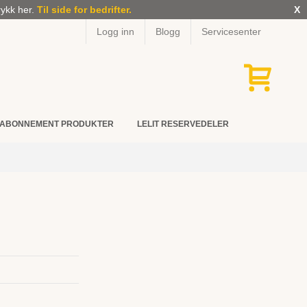
rykk her.
Til side for bedrifter.
X
Logg inn
Blogg
Servicesenter
ABONNEMENT PRODUKTER
LELIT RESERVEDELER