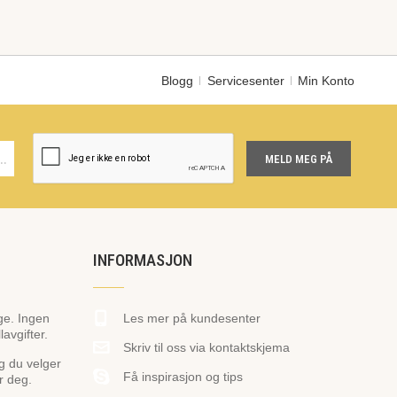
Blogg
Servicesenter
Min Konto
MELD MEG PÅ
INFORMASJON
ge. Ingen
Les mer på kundesenter
avgifter.
Skriv til oss via kontaktskjema
og du velger
Få inspirasjon og tips
r deg.