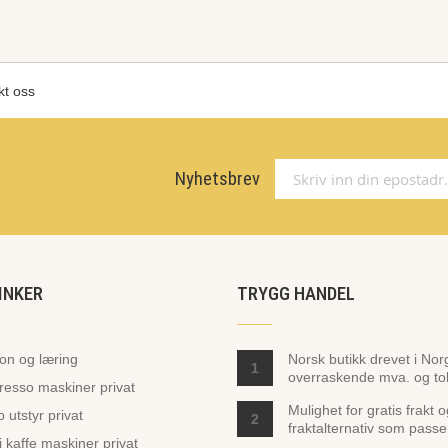
kt oss
Nyhetsbrev
INKER
TRYGG HANDEL
jon og læring
Norsk butikk drevet i Nor
1
overraskende mva. og toll
presso maskiner privat
Mulighet for gratis frakt 
 utstyr privat
2
fraktalternativ som passe
 kaffe maskiner privat