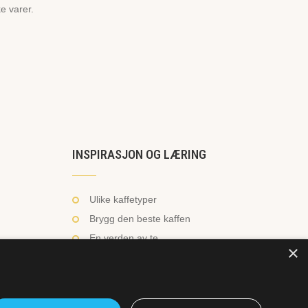
ke varer.
INSPIRASJON OG LÆRING
Ulike kaffetyper
Brygg den beste kaffen
En verden av te
×
Hvordan trakte te?
Rense utstyr og maskiner