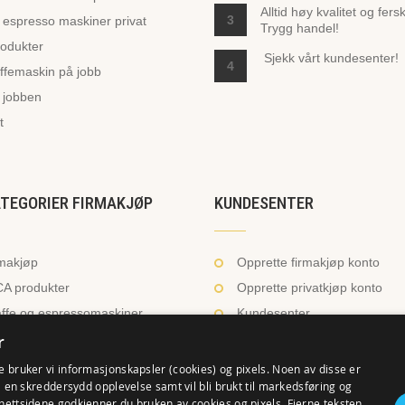
Alltid høy kvalitet og fers
3
espresso maskiner privat
Trygg handel!
odukter
Sjekk vårt
kundesenter!
4
ffemaskin på jobb
 jobben
t
ATEGORIER FIRMAKJØP
KUNDESENTER
rmakjøp
Opprette firmakjøp konto
A produkter
Opprette privatkjøp konto
ffe og espressomaskiner
Kundesenter
r
nser og tilbehør
Te på jobben?
ere firmakjøp
Kaffe på jobben?
e bruker vi informasjonskapsler (cookies) og pixels. Noen av disse er
få en skreddersydd opplevelse samt vil bli brukt til markedsføring og
Kontakt oss
 nettsidene godkjenner du bruken av cookies og pixels. Fjerne teksten