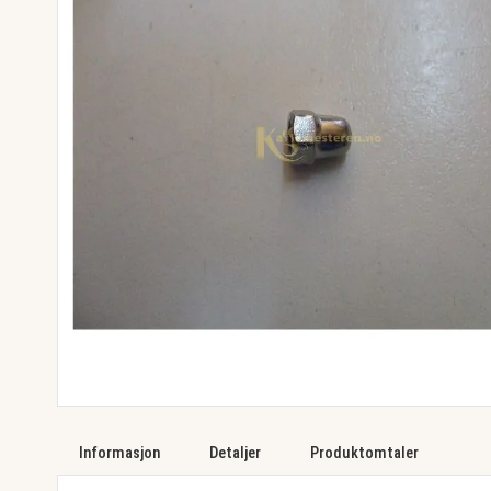
images
gallery
Skip
to
Informasjon
Detaljer
Produktomtaler
the
beginning