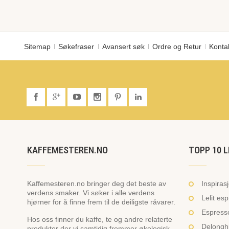
Sitemap
Søkefraser
Avansert søk
Ordre og Retur
Konta
KAFFEMESTEREN.NO
TOPP 10 L
Kaffemesteren.no bringer deg det beste av
Inspiras
verdens smaker. Vi søker i alle verdens
Lelit es
hjørner for å finne frem til de deiligste råvarer.
Espresso
Hos oss finner du kaffe, te og andre relaterte
Delonghi
produkter der vi samtidig fremmer økologisk