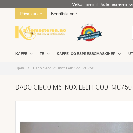
Velkommen til Kaffemesteren for 
Privatkunde
Bedriftskunde
KAFFE
TE
KAFFE- OG ESPRESSOMASKINER
UT
Hjem
Dado cieco M5 inox Lelit Cod. MC750
DADO CIECO M5 INOX LELIT COD. MC750
Skip
to
the
end
of
the