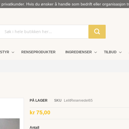
privatkunder. Hvis du ønsker å handle som bedrift eller organisasjon t
STYR
RENSEPRODUKTER
INGREDIENSER
TILBUD
PÅ LAGER
SKU
LelitReservedel65
kr 75,00
Antall