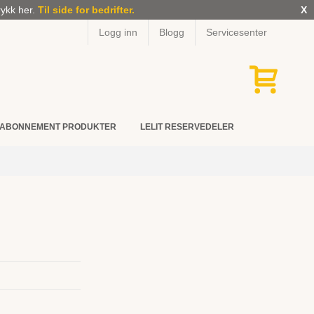
rykk her.
Til side for bedrifter.
X
Logg inn
Blogg
Servicesenter
ABONNEMENT PRODUKTER
LELIT RESERVEDELER