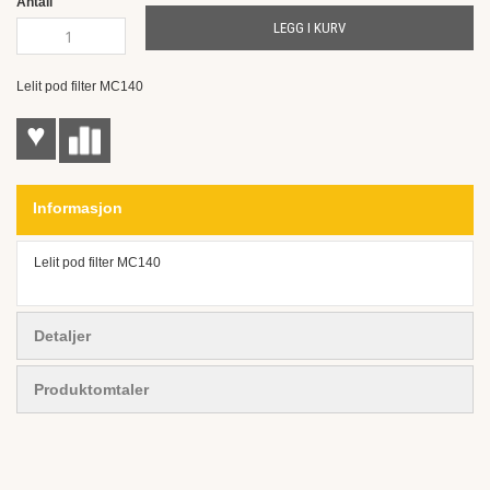
Antall
gallery
LEGG I KURV
Lelit pod filter MC140
♥
Informasjon
Lelit pod filter MC140
Detaljer
Produktomtaler