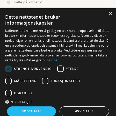
Kaffe på jobben?
Kontakt oss
×
Dette nettstedet bruker
informasjonskapsler
INSPIRASJON OG LÆRING
Kaffemesteren.no ønsker å gi deg en unik handle opplevelse, til dette
bruker vi informasjonskapsler (cookies) og pixels. Noen av disse er
nødvendige for en funksjonell nettbutikk samt å bidra til at du skal få
Ulike kaffetyper
en skreddersydd opplevelse samt vil bli brukt til markedsføring og for
Brygg den beste kaffen
å gjøre nettsidene våre bedre å bruke. Ved videre navigering på
nettsidene godkjenner du bruken av cookies og pixels. Fjerne teksten
En verden av te
ved å trykke «Det er greit».
Les mer
Hvordan trakte te?
STRENGT NØDVENDIG
YTELSE
Rense utstyr og maskiner
MÅLRETTING
FUNKSJONALITET
UGRADERT
VIS DETALJER
© Kaffemesteren.no. Alle Rettigheter reservert. ProSport AS, Klingenberggata 7A eller
7B (ringeklokke nr. 8001), 0161 Oslo (org.nr. 976 728 173 MVA). Webdesign og
webhosting av Webexpressen.no
Webexpressen.no
GODTA ALLE
AVVIS ALLE