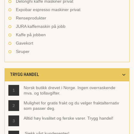
Delonghi kaffe maskiner privat
Expobar espresso maskiner privat
Renseprodukter
JURA kaffemaskin på jobb
Kaffe på jobben
Gavekort
Siruper
TRYGG HANDEL
Norsk butikk drevet i Norge. Ingen overraskende
1
mva. og tollavgifter.
Mulighet for gratis frakt og du velger fraktalternativ
2
som passer deg.
Alltid høy kvalitet og ferske varer. Trygg handel!
3
Sjekk vårt
kundesenter!