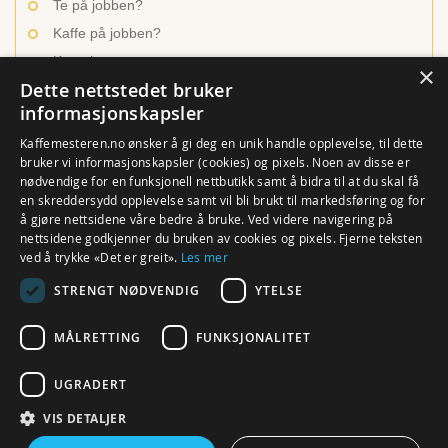
Te på jobben?
Kaffe på jobben?
Kontakt oss
×
Dette nettstedet bruker
informasjonskapsler
INSPIRASJON OG LÆRING
Kaffemesteren.no ønsker å gi deg en unik handle opplevelse, til dette
bruker vi informasjonskapsler (cookies) og pixels. Noen av disse er
nødvendige for en funksjonell nettbutikk samt å bidra til at du skal få
Ulike kaffetyper
en skreddersydd opplevelse samt vil bli brukt til markedsføring og for
Brygg den beste kaffen
å gjøre nettsidene våre bedre å bruke. Ved videre navigering på
nettsidene godkjenner du bruken av cookies og pixels. Fjerne teksten
En verden av te
ved å trykke «Det er greit».
Les mer
Hvordan trakte te?
STRENGT NØDVENDIG
YTELSE
Rense utstyr og maskiner
MÅLRETTING
FUNKSJONALITET
UGRADERT
VIS DETALJER
© Kaffemesteren.no. Alle Rettigheter reservert. ProSport AS, Klingenberggata 7A eller
7B (ringeklokke nr. 8001), 0161 Oslo (org.nr. 976 728 173 MVA). Webdesign og