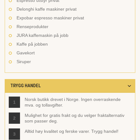
Espresso utstyr privat
Delonghi kaffe maskiner privat
Expobar espresso maskiner privat
Renseprodukter
JURA kaffemaskin på jobb
Kaffe på jobben
Gavekort
Siruper
TRYGG HANDEL
Norsk butikk drevet i Norge. Ingen overraskende
1
mva. og tollavgifter.
Mulighet for gratis frakt og du velger fraktalternativ
2
som passer deg.
Alltid høy kvalitet og ferske varer. Trygg handel!
3