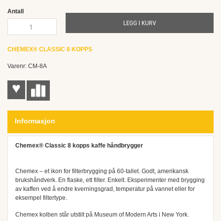
gallery
Antall
LEGG I KURV
CHEMEX® CLASSIC 8 KOPPS
Varenr: CM-8A
♥
Informasjon
Chemex® Classic 8 kopps kaffe håndbrygger
Chemex – et ikon for filterbrygging på 60-tallet. Godt, amerikansk
brukshåndverk. En flaske, ett filter. Enkelt. Eksperimenter med brygging
av kaffen ved å endre kverningsgrad, temperatur på vannet eller for
eksempel filtertype.
Chemex kolben står utstilt på Museum of Modern Arts i New York.