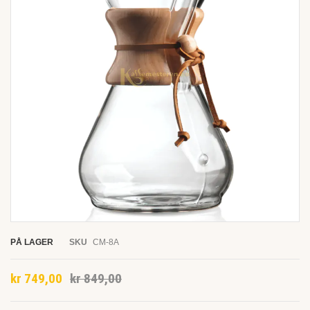
the
images
gallery
Skip
to
PÅ LAGER
SKU
CM-8A
the
beginning
kr 749,00
kr 849,00
of
the
images