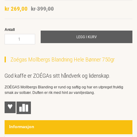
beginning
kr 269,00
kr 399,00
of
the
images
gallery
Antall
LEGG I KURV
Zoégas Mollbergs Blandning Hele Bønner 750gr
God kaffe er ZOÉGAs sitt håndverk og lidenskap.
ZOÉGAS Mollbergs Blanding er rund og saftig og har en utpreget fruktig
smak av solbær. Duften er rik med hint av vaniljestang.
♥
Informasjon