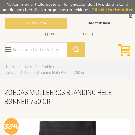
Velkommen til Kaffemesteren for privatkunder. Hvis du ønsker å
handle som bedrift eller organisasjon trykk her.
Til side for bedrifter.
X
Privatkunde
Bedriftskunde
Logg inn
Blogg
Hjem
Kaffe
Arabica
Zoégas Mollbergs Blanding Hele Bønner 750 gr
ZOÉGAS MOLLBERGS BLANDING HELE
BØNNER 750 GR
Skip
33%
to
the