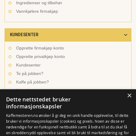
Ingredienser og tilbehør
Vannkjølere firmakjøp
KUNDESENTER
Opprette firmakjøp konto
Opprette privatkjøp konto
Kundesenter
Te på jobben?
Kaffe på jobben?
Kontakt oss
×
Dette nettstedet bruker
informasjonskapsler
INSPIRASJON OG LÆRING
Kaffemesteren.no ønsker å gi deg en unik handle opplevelse, til dette
bruker vi informasjonskapsler (cookies) og pixels. Noen av disse er
nødvendige for en funksjonell nettbutikk samt å bidra til at du skal få
Ulike kaffetyper
en skreddersydd opplevelse samt vil bli brukt til markedsføring og for
Brygg den beste kaffen