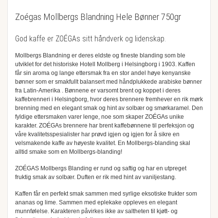
Zoégas Mollbergs Blandning Hele Bønner 750gr
God kaffe er ZOÉGAs sitt håndverk og lidenskap.
Mollbergs Blandning er deres eldste og fineste blanding som ble
utviklet for det historiske Hotell Mollberg i Helsingborg i 1903. Kaffen
får sin aroma og lange ettersmak fra en stor andel høye kenyanske
bønner som er smakfullt balansert med håndplukkede arabiske bønner
fra Latin-Amerika . Bønnene er varsomt brent og koppet i deres
kaffebrenneri i Helsingborg, hvor deres brennere fremhever en rik mørk
brenning med en elegant smak og hint av solbær og smørkaramel. Den
fyldige ettersmaken varer lenge, noe som skaper ZOÉGAs unike
karakter. ZOÉGAs brennere har brent kaffebønnene til perfeksjon og
våre kvalitetsspesialister har prøvd igjen og igjen for å sikre en
velsmakende kaffe av høyeste kvalitet. En Mollbergs-blanding skal
alltid smake som en Mollbergs-blanding!
ZOÉGAS Mollbergs Blanding er rund og saftig og har en utpreget
fruktig smak av solbær. Duften er rik med hint av vaniljestang.
Kaffen får en perfekt smak sammen med syrlige eksotiske frukter som
ananas og lime. Sammen med eplekake oppleves en elegant
munnfølelse. Karakteren påvirkes ikke av saltheten til kjøtt- og