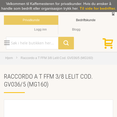
Velkommen til Kaffemesteren for privatkunder. Hvis du ønsker å
handle som bedrift eller organisasjon trykk her.
Til side for bedrifter.
X
Privatkunde
Bedriftskunde
Logg inn
Blogg
Hjem
Raccordo a T FFM 3/8 Lelit Cod. GV036/5 (MG160)
RACCORDO A T FFM 3/8 LELIT COD.
GV036/5 (MG160)
Skip
to
the
end