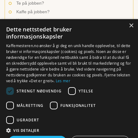
Te på jobben?
Kaffe på jobben?
Kontakt oss
×
Dette nettstedet bruker
informasjonskapsler
INSPIRASJON OG LÆRING
Kaffemesteren.no ønsker å gi deg en unik handle opplevelse, til dette
bruker vi informasjonskapsler (cookies) og pixels. Noen av disse er
nødvendige for en funksjonell nettbutikk samt å bidra til at du skal få
Ulike kaffetyper
en skreddersydd opplevelse samt vil bli brukt til markedsføring og for
Brygg den beste kaffen
å gjøre nettsidene våre bedre å bruke. Ved videre navigering på
nettsidene godkjenner du bruken av cookies og pixels. Fjerne teksten
En verden av te
ved å trykke «Det er greit».
Les mer
Hvordan trakte te?
STRENGT NØDVENDIG
YTELSE
Rense utstyr og maskiner
MÅLRETTING
FUNKSJONALITET
UGRADERT
VIS DETALJER
© Kaffemesteren.no. Alle Rettigheter reservert. ProSport AS, Klingenberggata 7A eller
7B (ringeklokke nr. 8001), 0161 Oslo (org.nr. 976 728 173 MVA). Webdesign og