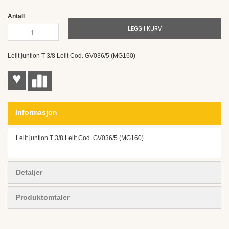
the
images
Antall
gallery
LEGG I KURV
Lelit juntion T 3/8 Lelit Cod. GV036/5 (MG160)
♥
Informasjon
Lelit juntion T 3/8 Lelit Cod. GV036/5 (MG160)
Detaljer
Produktomtaler