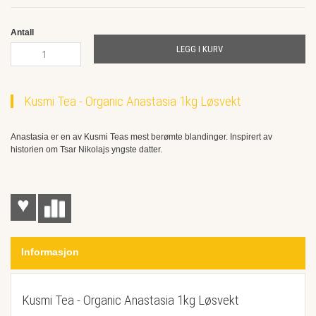
the
images
Antall
gallery
LEGG I KURV
Kusmi Tea - Organic Anastasia 1kg Løsvekt
Anastasia er en av Kusmi Teas mest berømte blandinger. Inspirert av
historien om Tsar Nikolajs yngste datter.
♥
Informasjon
Kusmi Tea - Organic Anastasia 1kg Løsvekt