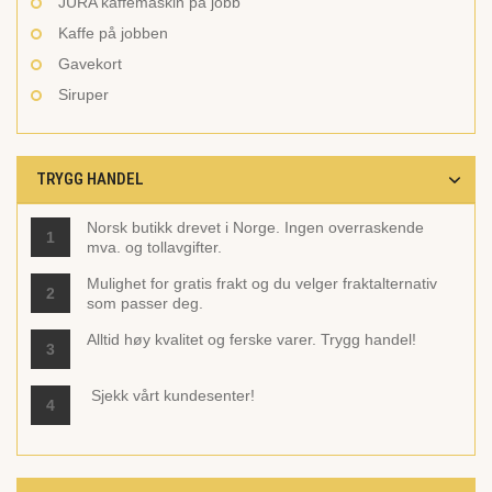
JURA kaffemaskin på jobb
Kaffe på jobben
Gavekort
Siruper
TRYGG HANDEL
Norsk butikk drevet i Norge. Ingen overraskende
1
mva. og tollavgifter.
Mulighet for gratis frakt og du velger fraktalternativ
2
som passer deg.
Alltid høy kvalitet og ferske varer. Trygg handel!
3
Sjekk vårt
kundesenter!
4