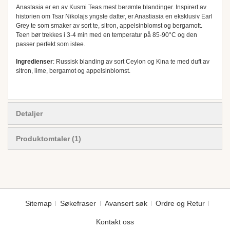
Anastasia er en av Kusmi Teas mest berømte blandinger. Inspirert av
historien om Tsar Nikolajs yngste datter, er Anastiasia en eksklusiv Earl
Grey te som smaker av sort te, sitron, appelsinblomst og bergamott.
Teen bør trekkes i 3-4 min med en temperatur på 85-90°C og den
passer perfekt som istee.
Ingredienser
: Russisk blanding av sort Ceylon og Kina te med duft av
sitron, lime, bergamot og appelsinblomst.
Detaljer
Produktomtaler
1
Sitemap
Søkefraser
Avansert søk
Ordre og Retur
Kontakt oss