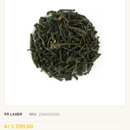
end
of
the
images
gallery
Skip
to
PÅ LAGER
SKU
21642A1010
the
beginning
kr 1 299,00
of