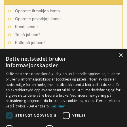
Opprette firmakjøp konto
Opprette privatkjøp konto
Kundesenter
Te på jobben?
Kaffe på jobben?
Kontakt oss
×
Dette nettstedet bruker
informasjonskapsler
INSPIRASJON OG LÆRING
Kaffemesteren.no ønsker å gi deg en unik handle opplevelse, til dette
bruker vi informasjonskapsler (cookies) og pixels. Noen av disse er
nødvendige for en funksjonell nettbutikk samt å bidra til at du skal få
Ulike kaffetyper
en skreddersydd opplevelse samt vil bli brukt til markedsføring og for
Brygg den beste kaffen
å gjøre nettsidene våre bedre å bruke. Ved videre navigering på
nettsidene godkjenner du bruken av cookies og pixels. Fjerne teksten
En verden av te
ved å trykke «Det er greit».
Les mer
Hvordan trakte te?
STRENGT NØDVENDIG
YTELSE
Rense utstyr og maskiner