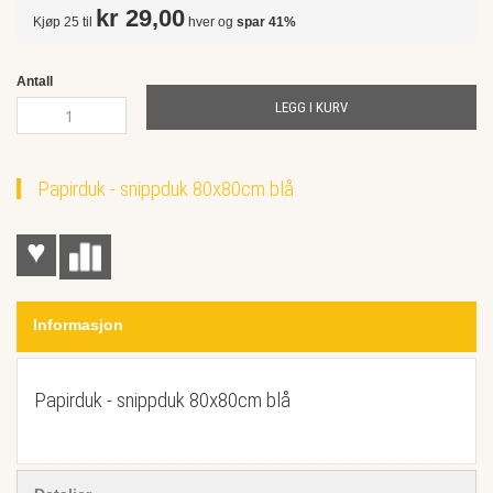
gallery
kr 29,00
Kjøp 25 til
hver og
spar
41
%
Antall
LEGG I KURV
Papirduk - snippduk 80x80cm blå
♥
Informasjon
Papirduk - snippduk 80x80cm blå