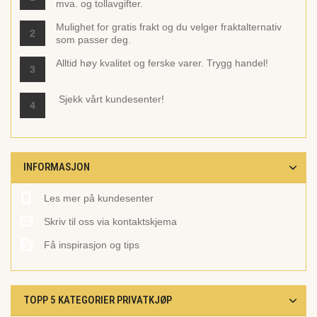
mva. og tollavgifter.
Mulighet for gratis frakt og du velger fraktalternativ
2
som passer deg.
Alltid høy kvalitet og ferske varer. Trygg handel!
3
Sjekk vårt
kundesenter!
4
INFORMASJON
Les mer på kundesenter
Skriv til oss via kontaktskjema
Få inspirasjon og tips
TOPP 5 KATEGORIER PRIVATKJØP