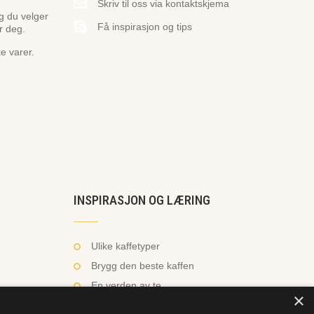
Skriv til oss via kontaktskjema
og du velger
Få inspirasjon og tips
r deg.
ke varer.
INSPIRASJON OG LÆRING
Ulike kaffetyper
Brygg den beste kaffen
En verden av te
×
Hvordan trakte te?