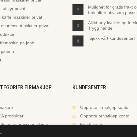
presso maskiner privat
Mulighet for gratis frakt 
 utstyr privat
2
fraktalternativ som passe
 kaffe maskiner privat
Alltid høy kvalitet og fers
3
espresso maskiner privat
Trygg handel!
odukter
Sjekk vårt
kundesenter!
4
ffemaskin på jobb
 jobben
t
ATEGORIER FIRMAKJØP
KUNDESENTER
rmakjøp
Opprette firmakjøp konto
A produkter
Opprette privatkjøp konto
ffe og espressomaskiner
Kundesenter
r
nser og tilbehør
Te på jobben?