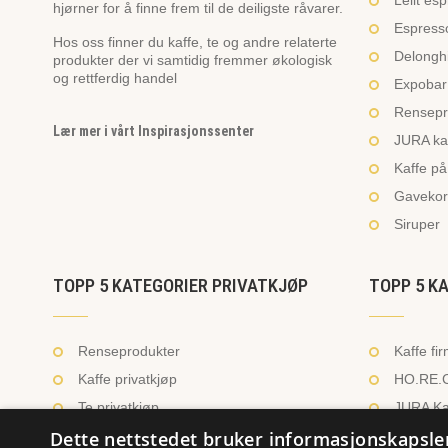
Lelit es
hjørner for å finne frem til de deiligste råvarer.
Espresso
Hos oss finner du kaffe, te og andre relaterte
Delonghi
produkter der vi samtidig fremmer økologisk
og rettferdig handel
Expobar 
Rensepr
Lær mer i vårt Inspirasjonssenter
JURA ka
Kaffe på
Gavekor
Siruper
TOPP 5 KATEGORIER PRIVATKJØP
TOPP 5 K
Renseprodukter
Kaffe fi
Kaffe privatkjøp
HO.RE.C
Te privatkjøp
JURA Ka
Dette nettstedet bruker informasjonskapsle
Kaffe utstyr
Ingredie