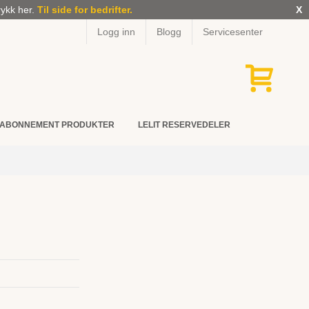
rykk her.
Til side for bedrifter.
X
Logg inn
Blogg
Servicesenter
ABONNEMENT PRODUKTER
LELIT RESERVEDELER