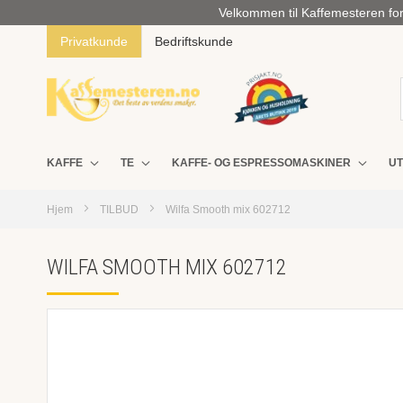
Velkommen til Kaffemesteren for 
Privatkunde
Bedriftskunde
KAFFE
TE
KAFFE- OG ESPRESSOMASKINER
UT
Hjem
TILBUD
Wilfa Smooth mix 602712
WILFA SMOOTH MIX 602712
Skip
to
the
end
of
the