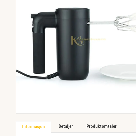
images
gallery
Skip
to
Detaljer
Produktomtaler
Informasjon
the
beginning