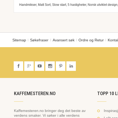
of
Handmikser, Matt Sort, Slow start, 5 hastigheter, Norsk utviklet design,
the
images
gallery
Sitemap
Søkefraser
Avansert søk
Ordre og Retur
Konta
KAFFEMESTEREN.NO
TOPP 10 L
Kaffemesteren.no bringer deg det beste av
Inspiras
verdens smaker. Vi søker i alle verdens