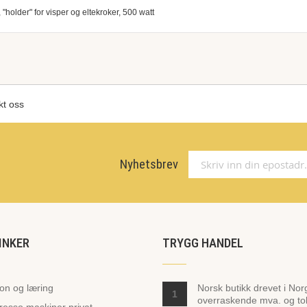
 "holder" for visper og eltekroker, 500 watt
kt oss
Nyhetsbrev
INKER
TRYGG HANDEL
jon og læring
Norsk butikk drevet i Nor
1
overraskende mva. og toll