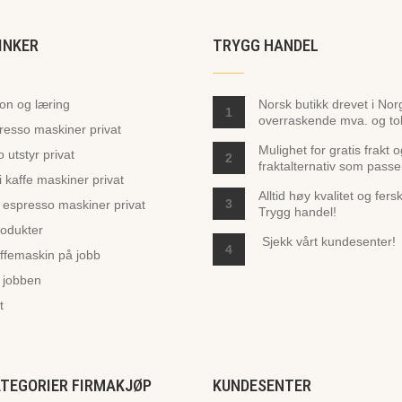
INKER
TRYGG HANDEL
jon og læring
Norsk butikk drevet i Nor
1
overraskende mva. og toll
presso maskiner privat
Mulighet for gratis frakt 
 utstyr privat
2
fraktalternativ som passe
 kaffe maskiner privat
Alltid høy kvalitet og fers
3
espresso maskiner privat
Trygg handel!
odukter
Sjekk vårt
kundesenter!
4
ffemaskin på jobb
 jobben
t
ATEGORIER FIRMAKJØP
KUNDESENTER