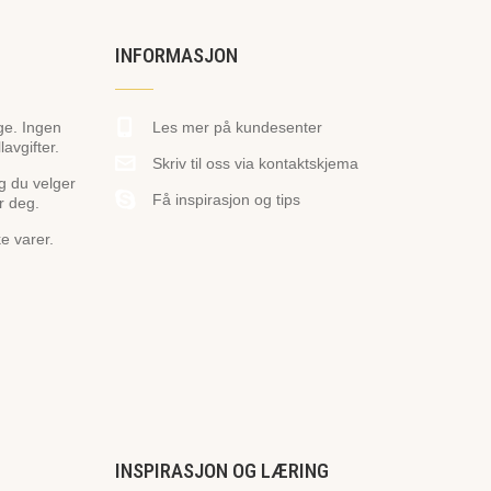
INFORMASJON
ge. Ingen
Les mer på kundesenter
avgifter.
Skriv til oss via kontaktskjema
og du velger
Få inspirasjon og tips
r deg.
ke varer.
INSPIRASJON OG LÆRING