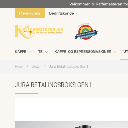
Velkommen til Kaffemesteren for 
Privatkunde
Bedriftskunde
KAFFE
TE
KAFFE- OG ESPRESSOMASKINER
UT
Hjem
Utstyr
Jura Betalingsboks Gen I
JURA BETALINGSBOKS GEN I
Skip
to
the
end
of
the