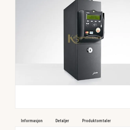
images
gallery
Skip
to
Informasjon
Detaljer
Produktomtaler
the
beginning