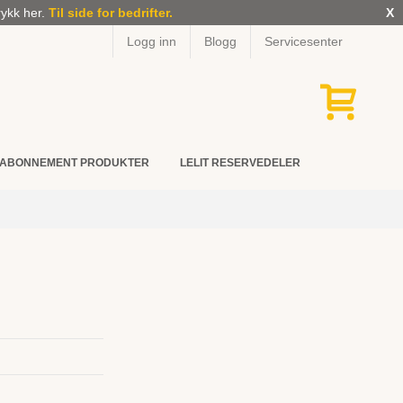
rykk her.
Til side for bedrifter.
X
Logg inn
Blogg
Servicesenter
ABONNEMENT PRODUKTER
LELIT RESERVEDELER