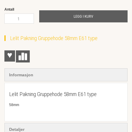
the
images
Antall
gallery
LEGG I KURV
Lelit Pakning Gruppehode 58mm E61 type
♥
Informasjon
Lelit Pakning Gruppehode 58mm E61 type
58mm
Detaljer