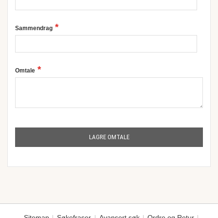
Sammendrag
Omtale
LAGRE OMTALE
Sitemap
Søkefraser
Avansert søk
Ordre og Retur