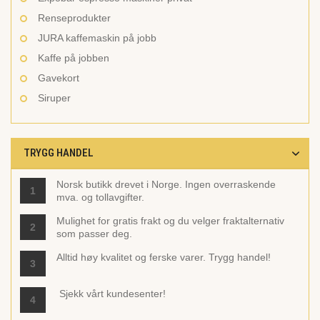
Renseprodukter
JURA kaffemaskin på jobb
Kaffe på jobben
Gavekort
Siruper
TRYGG HANDEL
Norsk butikk drevet i Norge. Ingen overraskende
1
mva. og tollavgifter.
Mulighet for gratis frakt og du velger fraktalternativ
2
som passer deg.
Alltid høy kvalitet og ferske varer. Trygg handel!
3
Sjekk vårt
kundesenter!
4