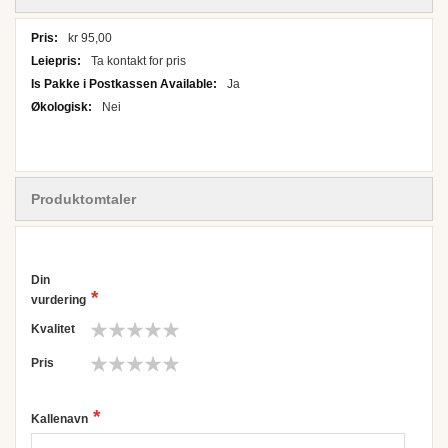
Detaljer
kr 95,00
Ta kontakt for pris
Ja
Nei
Produktomtaler
Din
vurdering
Kvalitet
1
2
3
4
5
Pris
star
stars
stars
stars
stars
1
2
3
4
5
star
stars
stars
stars
stars
Kallenavn